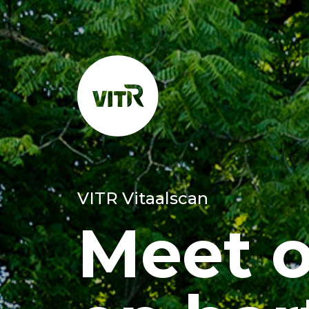
VITR Vitaalscan
Meet on