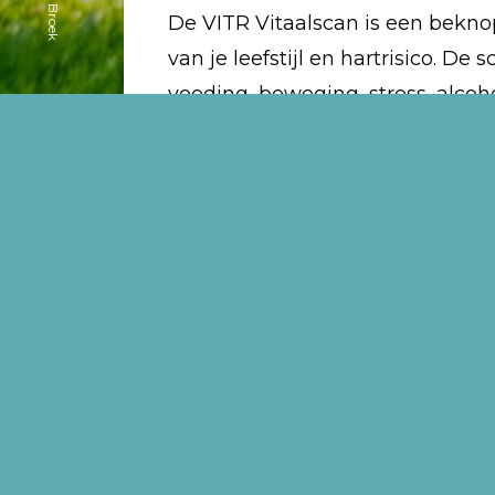
De VITR Vitaalscan is een bekn
van je leefstijl en hartrisico. De
voeding, beweging, stress, alcoh
invullen neemt ongeveer 5 minut
geanonimiseerde data uit de ing
verschillende deelprojecten va
bijvoorbeeld naar het effect van b
Medisch gevali