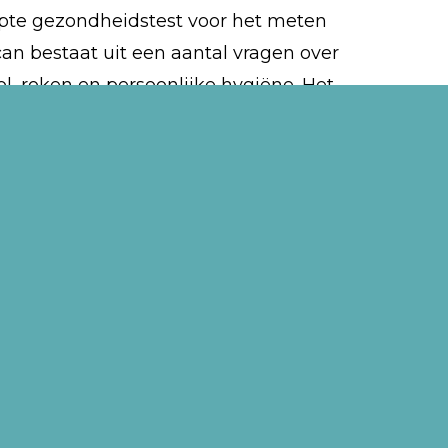
opte gezondheidstest voor het meten
 scan bestaat uit een aantal vragen over
ol, roken en persoonlijke hygiëne. Het
en in beslag. Met behulp van de
evulde Vitaalscans kan binnen de
n VITR onderzoek worden gedaan,
epaalde leefstijlinterventies.
deerd