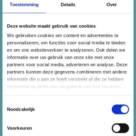
Toestemming
Details
Over
Vitaalscan-scores aan jou te tonen.
Deze website maakt gebruik van cookies
VITR inzetten als
We gebruiken cookies om content en advertenties te
personaliseren, om functies voor social media te bieden
huisarts
en om ons websiteverkeer te analyseren. Ook delen we
informatie over uw gebruik van onze site met onze
partners voor social media, adverteren en analyse. Deze
Je kunt VITR ook zelf gebruiken. Zo is het
partners kunnen deze gegevens combineren met andere
mogelijk om patiënten die in jouw opinie
informatie die u aan ze heeft verstrekt of die ze hebben
baat zouden hebben bij intensievere
verzameld op basis van uw gebruik van hun services.
leefstijlbegeleiding, op VITR te wijzen.
Toestemmingsselectie
VITR biedt Rotterdammers namelijk de
Noodzakelijk
mogelijkheid om kosteloos aan hun
leefstijl te werken met ondersteuning
Voorkeuren
van het e-Health platform van Smart